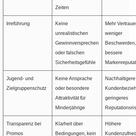
Zeiten
Irreführung
Keine
Mehr Vertraue
unrealistischen
weniger
Gewinnversprechen
Beschwerden,
oder falschen
bessere
Sicherheitsgefühle
Markenreputat
Jugend- und
Keine Ansprache
Nachhaltigere
Zielgruppenschutz
oder besondere
Kundenbezieh
Attraktivität für
geringeres
Minderjährige
Reputationsri
Transparenz bei
Klarheit über
Höhere
Promos
Bedingungen, kein
Kundenzufried