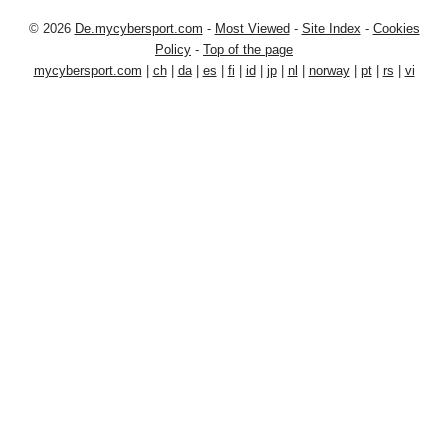
© 2026
De.mycybersport.com
-
Most Viewed
-
Site Index
-
Cookies
Policy
-
Top of the page
mycybersport.com
|
ch
|
da
|
es
|
fi
|
id
|
jp
|
nl
|
norway
|
pt
|
rs
|
vi